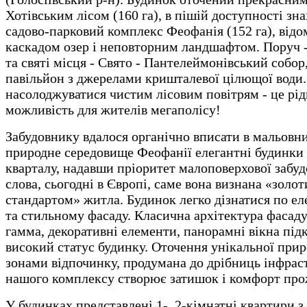
Хотівським лісом (160 га), в пішій доступності зн
садово-парковий комплекс Феофанія (152 га), відо
каскадом озер і неповторним ландшафтом. Поруч -
та святі місця - Свято - Пантелеймонівський собор
павільйон з джерелами кришталевої цілющої води
насолоджуватися чистим лісовим повітрям - це рід
можливість для жителів мегаполісу!
Забудовнику вдалося органічно вписати в мальовн
природне середовище Феофанії елегантні будинки
кварталу, надавши пріоритет малоповерхової забуд
слова, сьогодні в Європі, саме вона визнана «золо
стандартом» житла. Будинок легко дізнатися по е
та стильному фасаду. Класична архітектура фасаду
гамма, декоративні елементи, панорамні вікна пі
високий статус будинку. Оточення унікальної прир
зонами відпочинку, продумана до дрібниць інфрас
нашого комплексу створює затишок і комфорт про
У будинках представлені 1-, 2-кімнатні квартири з