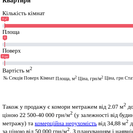
Квартири
Кількість кімнат
2
0
м
Площа
0
Поверх
0
грн
2
Вартість м
2
2
№
Секція
Поверх
Кімнат
Ціна, грн
Ста
Площа, м
Ціна, грн/м
2
Також у продажу є комори метражем від 2.07 м
до
2
ціною 22 500-40 000 грн/м
(у залежності від буди
2
метражу) та
комерційна нерухомість
від 34,88 м
д
2
за ціною від 50 000 грн/м
. З плануванням і наявн