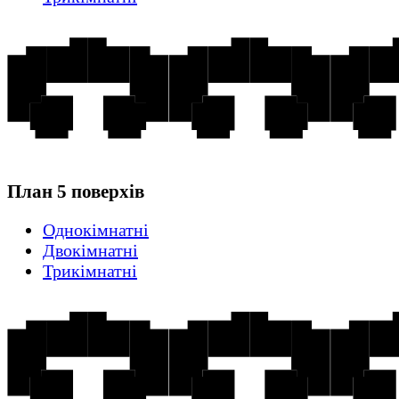
План 5 поверхів
Однокімнатні
Двокімнатні
Трикімнатні