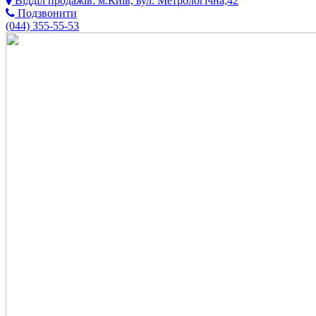
Відділ продажів:
м.Київ, вул. Метрологічна,42
Подзвонити
(044)
355-55-53