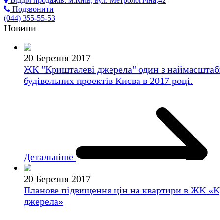
Відділ продажів:
м.Київ, вул. Метрологічна,42
Подзвонити
(044)
355-55-53
Новини
20 Березня 2017
ЖК "Кришталеві джерела" один з наймасшта
будівельних проектів Києва в 2017 році.
Детальніше
20 Березня 2017
Планове підвищення цін на квартири в ЖК «
джерела»